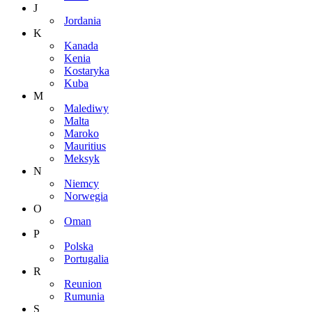
J
Jordania
K
Kanada
Kenia
Kostaryka
Kuba
M
Malediwy
Malta
Maroko
Mauritius
Meksyk
N
Niemcy
Norwegia
O
Oman
P
Polska
Portugalia
R
Reunion
Rumunia
S