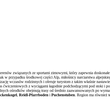
 terenów związanych ze sportami zimowymi, który zapewnia doskonałe 
 jak w przypadku środkowej części Alp, miłośnicy narciarstwa alpejsk
cję wczasów rodzinnych i oferuje turystom z takim właśnie nastawien
as ćwiczeniowych z wyciągami łagodnie podchodzącymi pod stoki i poł
gólnych ośrodków obejmują trasy od średnio zaawansowanych po wymag
ckenkogel
,
Reidl-Pfarrboden
i
Puchenstuben
. Region ma również t