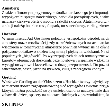
Annaberg
Znakiem firmowym przyjemnego ośrodka narciarskiego jest imponują
wypożyczalni sprzętu narciarskiego, parku dla początkujących, a tak
narciarzy ciekawą ofertą dysponują szkółki skicross. Atutem kurortu
atrakcji należą: boardercross, funpark, tor saneczkowy, curling, zim
Hochkar
W samym sercu Apl Gostlinger położony jest spokojny ośrodek narcia
atmosfery oraz z możliwości jazdy na zróżnicowanych trasach narciars
wieczorem w romantycznej atmosferze powinien wybrać się na oświetlon
połączone dodatkowo z dziewiczą naturą i pięknymi widokami. Na s
popularnych „biegówek”. Po wyczerpujących dniach romantyczne wie
kurortów oferujących doskonałą bazę hotelową i wspaniałe widoki na
wyciągi orczykowe i krzesełkowe o dużej przepustowości. Do pozostałyc
saneczkowy, basen, jazda na łyżwach, kulig z zaprzęgiem konnym.
Gostling
Właściwie Gostling an der Ybbs razem z Hochkar tworzy największy 
narciarzom dobrze zagospodarowaną sieć wyciągów i świetnie przygot
których można podszkolić swoje umiejętności oraz nauczyć małe dzie
zabaw dla dzieci, spacery na rakietach śnieżnych z przewodnikiem, k
SKI INFO