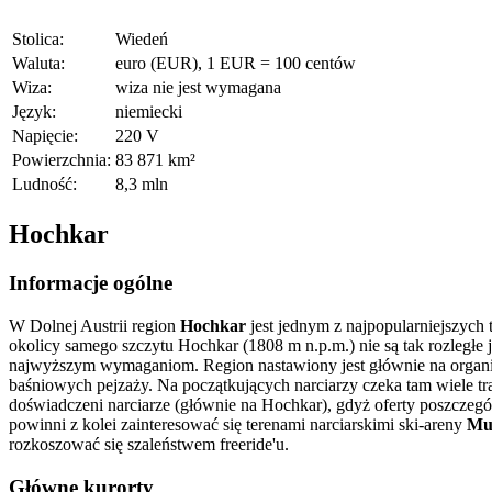
Stolica:
Wiedeń
Waluta:
euro (EUR), 1 EUR = 100 centów
Wiza:
wiza nie jest wymagana
Język:
niemiecki
Napięcie:
220 V
Powierzchnia:
83 871 km²
Ludność:
8,3 mln
Hochkar
Informacje ogólne
W Dolnej Austrii region
Hochkar
jest jednym z najpopularniejszych
okolicy samego szczytu Hochkar (1808 m n.p.m.) nie są tak rozległe
najwyższym wymaganiom. Region nastawiony jest głównie na organiza
baśniowych pejzaży. Na początkujących narciarzy czeka tam wiele tr
doświadczeni narciarze (głównie na Hochkar), gdyż oferty poszcze
powinni z kolei zainteresować się terenami narciarskimi ski-areny
Mu
rozkoszować się szaleństwem freeride'u.
Główne kurorty