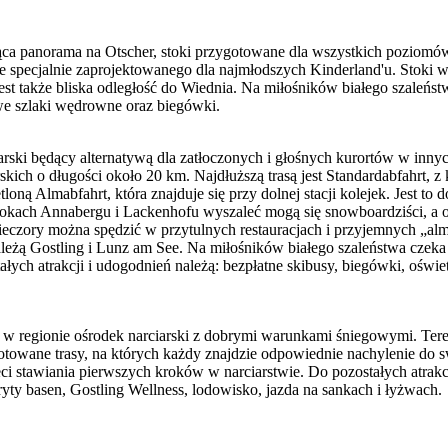
ca panorama na Otscher, stoki przygotowane dla wszystkich poziomów
że specjalnie zaprojektowanego dla najmłodszych Kinderland'u. Stoki 
 jest także bliska odległość do Wiednia. Na miłośników białego szale
owe szlaki wędrowne oraz biegówki.
rski będący alternatywą dla zatłoczonych i głośnych kurortów w innyc
kich o długości około 20 km. Najdłuższą trasą jest Standardabfahrt, z k
ą Almabfahrt, która znajduje się przy dolnej stacji kolejek. Jest to 
tokach Annabergu i Lackenhofu wyszaleć mogą się snowboardziści, a 
czory można spędzić w przytulnych restauracjach i przyjemnych „alm
leżą Gostling i Lunz am See. Na miłośników białego szaleństwa czeka 
h atrakcji i udogodnień należą: bezpłatne skibusy, biegówki, oświetlon
w regionie ośrodek narciarski z dobrymi warunkami śniegowymi. Teren
owane trasy, na których każdy znajdzie odpowiednie nachylenie do swoi
ci stawiania pierwszych kroków w narciarstwie. Do pozostałych atrakc
ryty basen, Gostling Wellness, lodowisko, jazda na sankach i łyżwach.