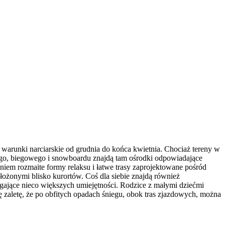
warunki narciarskie od grudnia do końca kwietnia. Chociaż tereny w
iego, biegowego i snowboardu znajdą tam ośrodki odpowiadające
iem rozmaite formy relaksu i łatwe trasy zaprojektowane pośród
ożonymi blisko kurortów. Coś dla siebie znajdą również
ające nieco większych umiejętności. Rodzice z małymi dziećmi
ę zaletę, że po obfitych opadach śniegu, obok tras zjazdowych, można