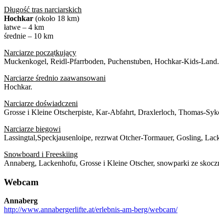
Długość tras narciarskich
Hochkar
(około 18 km)
łatwe – 4 km
średnie – 10 km
Narciarze początkujący
Muckenkogel, Reidl-Pfarrboden, Puchenstuben, Hochkar-Kids-Land.
Narciarze średnio zaawansowani
Hochkar.
Narciarze doświadczeni
Grosse i Kleine Otscherpiste, Kar-Abfahrt, Draxlerloch, Thomas-Sy
Narciarze biegowi
Lassingtal,Speckjausenloipe, rezrwat Otcher-Tormauer, Gosling, Lac
Snowboard i Freeskiing
Annaberg, Lackenhofu, Grosse i Kleine Otscher, snowparki ze skoczn
Webcam
Annaberg
http://www.annabergerlifte.at/erlebnis-am-berg/webcam/