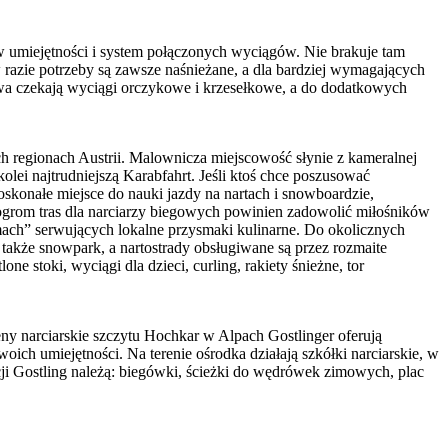
 umiejętności i system połączonych wyciągów. Nie brakuje tam
w razie potrzeby są zawsze naśnieżane, a dla bardziej wymagających
ństwa czekają wyciągi orczykowe i krzesełkowe, a do dodatkowych
h regionach Austrii. Malownicza miejscowość słynie z kameralnej
olei najtrudniejszą Karabfahrt. Jeśli ktoś chce poszusować
doskonałe miejsce do nauki jazdy na nartach i snowboardzie,
ogrom tras dla narciarzy biegowych powinien zadowolić miłośników
ach” serwujących lokalne przysmaki kulinarne. Do okolicznych
także snowpark, a nartostrady obsługiwane są przez rozmaite
e stoki, wyciągi dla dzieci, curling, rakiety śnieżne, tor
y narciarskie szczytu Hochkar w Alpach Gostlinger oferują
ch umiejętności. Na terenie ośrodka działają szkółki narciarskie, w
ji Gostling należą: biegówki, ścieżki do wędrówek zimowych, plac