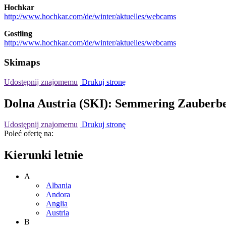
Hochkar
http://www.hochkar.com/de/winter/aktuelles/webcams
Gostling
http://www.hochkar.com/de/winter/aktuelles/webcams
Skimaps
Udostępnij znajomemu
Drukuj stronę
Dolna Austria (SKI): Semmering Zauberb
Udostępnij znajomemu
Drukuj stronę
Poleć ofertę na:
Kierunki letnie
A
Albania
Andora
Anglia
Austria
B