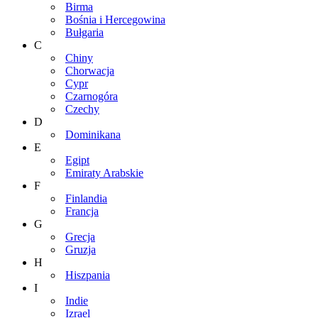
Birma
Bośnia i Hercegowina
Bułgaria
C
Chiny
Chorwacja
Cypr
Czarnogóra
Czechy
D
Dominikana
E
Egipt
Emiraty Arabskie
F
Finlandia
Francja
G
Grecja
Gruzja
H
Hiszpania
I
Indie
Izrael